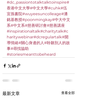
#dc_passiontotalktalktoinspire
#
香港中文大學
#中文大學
#cuhk
#伍
宜孫書院
#wuyeesuncolleage
#潘
銘基教授
#poonmingkay
#中大中文
系
#中文系
#慈善研討會
#慈善講座
#inspirationaltalk
#charitytalk
#c
haritywebinar
#dcregulartalk
#開
導情緒
#關心身邊的人
#聆聽別人的故
事
#尋找協助
#storiesmeanttobeheard
查看全部
最新文章