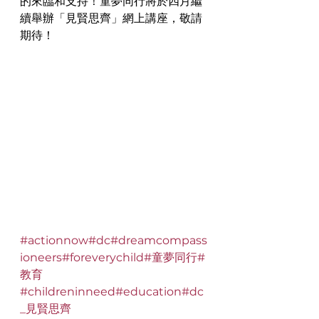
的來臨和支持！童夢同行將於四月繼
續舉辦「見賢思齊」網上講座，敬請
期待！
#actionnow
#dc
#dreamcompass
ioneers
#foreverychild
#童夢同行
#
教育
#childreninneed
#education
#dc
_見賢思齊