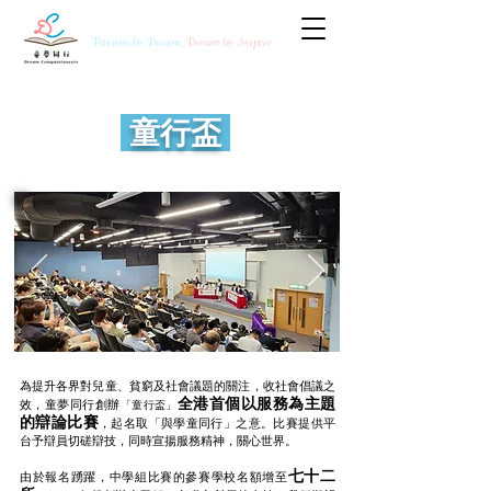
Passion to Dream,
Dream to Inspire
童行盃
為提升各界對兒童、貧窮及社會議題的關注，收社會倡議之
全港首個以服務為主題
效，童夢同行創辦
「童行盃」
的辯論比賽
，起名取「與學童同行」之意。比賽提供平
台予辯員切磋辯技，同時宣揚服務精神，關心世界。
七十二
由於報名踴躍，中學組比賽的參賽學校名額增至