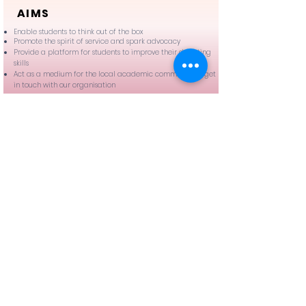
AIMS
Enable students to think out of the box
Promote the spirit of service and spark advocacy
Provide a platform for students to improve their debating
skills
​Act as a medium for the local academic community to get
in touch with our organisation
​Important Dates
Application Deadline: January 10, 2026
Briefing Session: January 17, 2026
Qualifier Match: February 7, 2026
Preliminary Round:
March 14, 2026
Semi-Final: April 11, 2026
Grand Final: May 23, 2026
電郵：
debate@dreamcompassioneers.org
致電或WhatsApp：
+852 9201 9368
聯絡我們