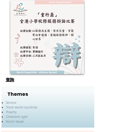
​查詢
​Themes
Service
Third-world countries
Poverty
Children's right
Social issues