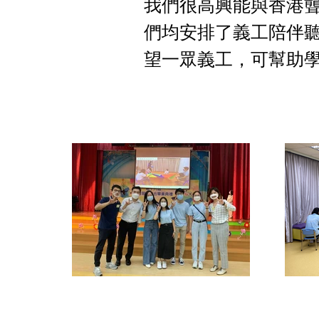
我們很高興能與香港
們均安排了義工陪伴
望一眾義工，可幫助