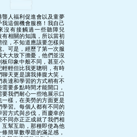
港聾人福利促進會以及童夢
予我這個機會服務！我自己
來沒有接觸過一些聽障兒
沒有相關的知識，所以當初
徬徨，不知道應該要怎樣與
處。可是，經歷了第一次服
我大大放下擔憂，他們並沒
刻板印象中般不同，甚至小
紀輕輕但比我更聰明，有時
們聊天更是讓我捧腹大笑，
們表達和學習的方式稍有不
些需要多點時間才能開口，
需要我們耐心一些地展示口
也一樣，在美勞的方面更是
們學習。每個人都有不同的
學習方式與步伐，而慶幸的
些不同亦正正成就了我們相
、互幫互助，那種即使為他
一條簡單數學題的滿足感，