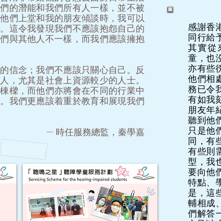
他們的潛能和我們所有人一樣，並不被
當他們上堂和我的朋友傾談時，我可以
感謝香
容。這令我發現我們不應該抱怨自己的
同行給
我們與其他人不一樣，而我們應該擁抱
其實從
童，也
亦有些
我的信念；我們不應該只關心自己。反
他們相
他人，尤其是社會上資源較少的人士。
務已令
的棟樑，而他們亦將會在不同的行業中
有如我
市。我們更應該着重於教育和展現我們
朋友年
聽到他
只是他
— 時任服務總監，秦學嘉
同，有
有些則
型，我
要向他
特點、
是，這
輔相成
們解答