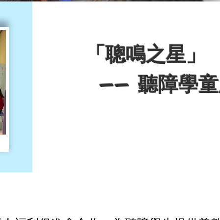
「聰鳴之星」
​ —— 聽障學