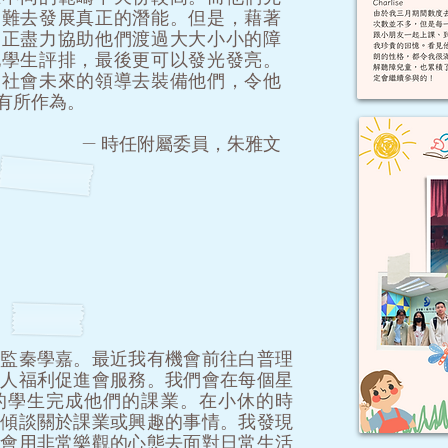
困難去發展真正的潛能。但是，藉著
們正盡力協助他們渡過大大小小的障
他學生評排，最後更可以發光發亮。
助社會未來的領導去裝備他們，令他
有所作為。
— 時任附屬委員，朱雅文
總監秦學嘉。最近我有機會前往白普理
聾人福利促進會服務。我們會在每個星
的學生完成他們的課業。在小休的時
們傾談關於課業或興趣的事情。我發現
童會用非常樂觀的心態去面對日常生活