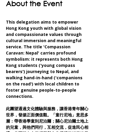
About the Event
This delegation aims to empower 
Hong Kong youth with global vision 
and compassionate values through 
cultural immersion and meaningful 
service. The title 'Compassion 
Caravan: Nepal' carries profound 
symbolism: it represents both Hong 
Kong students ('young compass 
bearers') journeying to Nepal, and 
walking hand-in-hand ('companions 
on the road') with local children to 
foster genuine people-to-people 
connections.
此團望通過文化體驗與服務，讓香港青年關心
世界，發揚正面價值觀。「童行尼地」意思多
層：帶香港學童到尼泊爾；關心尼泊爾土地上
的兒童，與他們同行，互相交流，促進民心相