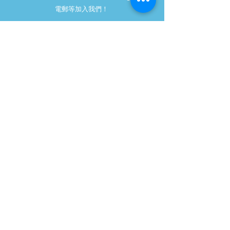
電郵等加入我們！
info@dreamcompassioneers.org
+852 8494 1898
提交
CONTACT US