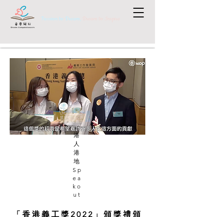
Passion to Dream,
Dream to Inspire
港
人
港
地
Sp
ea
ko
ut
「香港義工獎2022」頒獎禮頒