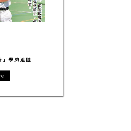
仔
y
行」學弟追隨
re