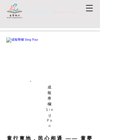
Passion to Dream,
Dream to Inspire
成
報
專
欄
Sin
g
Pa
o
童行柬地．民心相通 —— 童夢