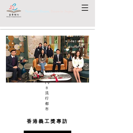
Passion to Dream,
Dream to Inspire
TV
B
流
行
都
市
香港義工獎專訪