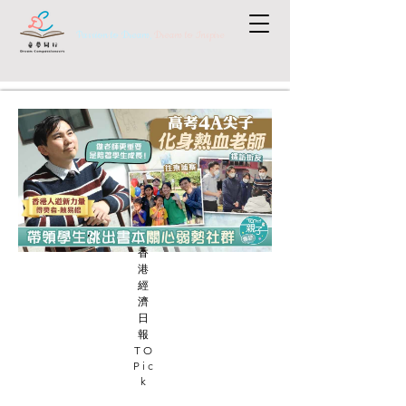
Passion to Dream,
Dream to Inspire
香
港
經
濟
日
報
TO
Pic
k