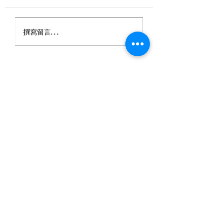
06 陳君彥老師分享
05 「同理心 ——
撰寫留言......
人，同理自己」
聯絡我們
歡迎與我們聯絡，了解我們的服務及倡議活動。
如有興趣，歡迎通過Facebook、Instagram、
電郵等加入我們！
info@dreamcompassioneers.org
+852 8494 1898