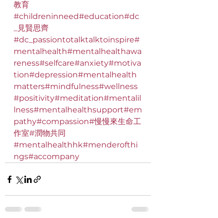
教育
#childreninneed
#education
#dc
_見賢思齊
#dc_passiontotalktalktoinspire
#
mentalhealth
#mentalhealthawa
reness
#selfcare
#anxiety
#motiva
tion
#depression
#mentalhealth
matters
#mindfulness
#wellness
#positivity
#meditation
#mentalil
lness
#mentalhealthsupport
#em
pathy
#compassion
#慢慢來生命工
作室
#潤物共同
#mentalhealthhk
#menderofthi
ngs
#accompany