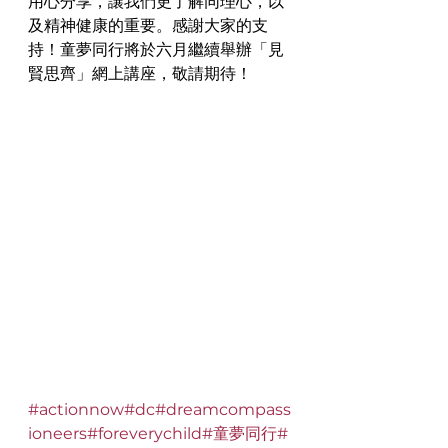
用心分享，讓我們更了解同理心，以
及精神健康的重要。感謝大家的支
持！童夢同行將於六月繼續舉辦「見
賢思齊」網上講座，敬請期待！
#actionnow
#dc
#dreamcompass
ioneers
#foreverychild
#童夢同行
#