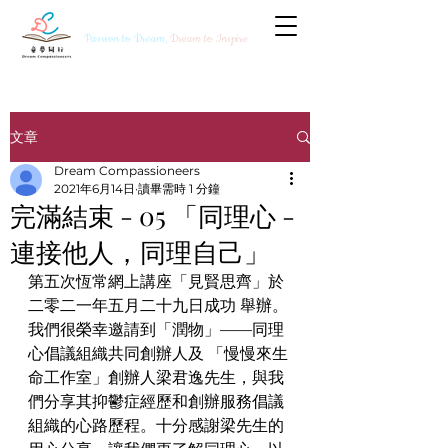
Passion to Dream,
Dream to Inspire
文章
Dream Compassioneers
2021年6月14日
讀畢需時 1 分鐘
完滿結束 - 05 「同理心 -
連接他人，同理自己」
第五次恆常網上講座「見賢思齊」於
二零二一年五月二十九日成功 舉辦。
我們很榮幸邀請到「潤物」——同理
心倡議組織共同創辦人及 「慢慢來生
命工作室」創辦人梁君逸先生，與我
們分享其抑鬱症經歷和創辦服務倡議
組織的心路歷程。十分感謝梁先生的