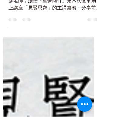
2021年6月30日
讀畢需時 1 分鐘
06 陳君彥老師分享
我們有幸邀請到童夢同行協作委員-- 陳君
彥老師，擔任「童夢同行」第六次恆常網
上講座「見賢思齊」的主講嘉賓，分享前
往台東服務原住民小孩的經歷。 出席者將
獲得參與證書乙張，而此活動亦可計算為
其他學習經歷/CAS minor。歡迎各位出
席，期待見到你們！...