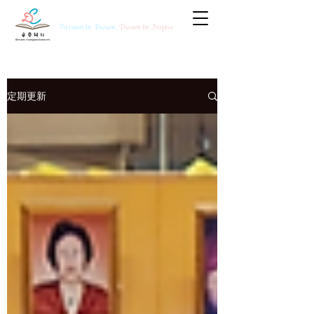
Passion to Dream,
Dream to Inspire
定期更新