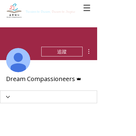
Passion to Dream,
Dream to Inspire
更多動作
追蹤
管理員
Dream Compassioneers